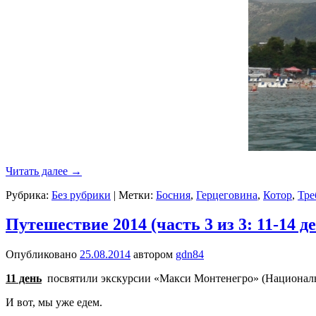
Читать далее
→
Рубрика:
Без рубрики
|
Метки:
Босния
,
Герцеговина
,
Котор
,
Тре
Путешествие 2014 (часть 3 из 3: 11-14 д
Опубликовано
25.08.2014
автором
gdn84
11 день
посвятили экскурсии «Макси Монтенегро» (Националь
И вот, мы уже едем.