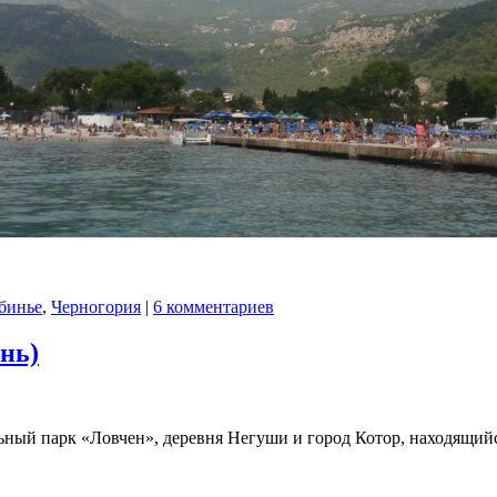
бинье
,
Черногория
|
6 комментариев
ень)
ный парк «Ловчен», деревня Негуши и город Котор, находящи