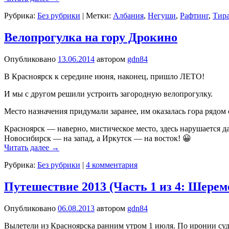
Рубрика:
Без рубрики
|
Метки:
Албания
,
Негуши
,
Рафтинг
,
Тир
Велопрогулка на гору Дрокино
Опубликовано
13.06.2014
автором
gdn84
В Красноярск к середине июня, наконец, пришло ЛЕТО!
И мы с другом решили устроить загородную велопрогулку.
Место назначения придумали заранее, им оказалась гора рядом
Красноярск — наверно, мистическое место, здесь нарушается 
Новосибирск — на запад, а Иркутск — на восток! 😀
Читать далее
→
Рубрика:
Без рубрики
|
4 комментария
Путешествие 2013 (Часть 1 из 4: Шер
Опубликовано
06.08.2013
автором
gdn84
Вылетели из Красноярска ранним утром 1 июля. По иронии судь