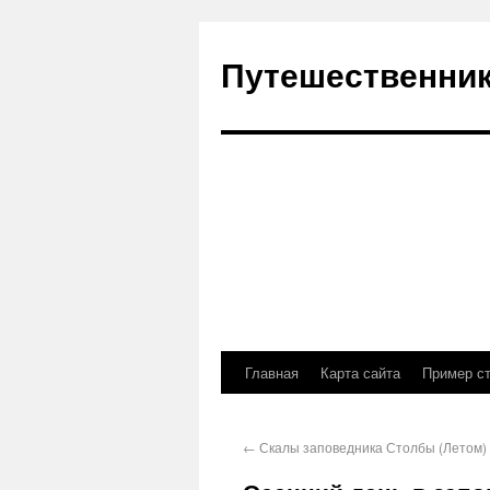
Путешественник
Главная
Карта сайта
Пример с
←
Скалы заповедника Столбы (Летом)