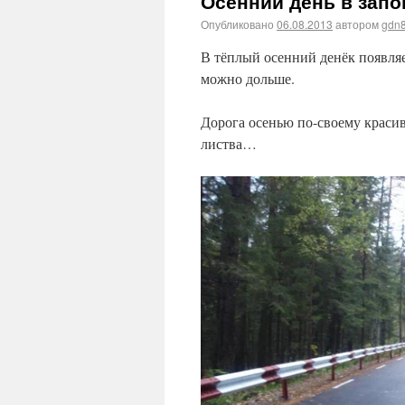
Осенний день в зап
Опубликовано
06.08.2013
автором
gdn
В тёплый осенний денёк появляе
можно дольше.
Дорога осенью по-своему красив
листва…