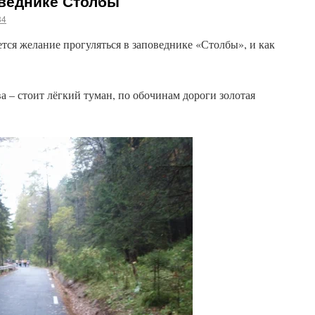
оведнике Столбы
84
тся желание прогуляться в заповеднике «Столбы», и как
а – стоит лёгкий туман, по обочинам дороги золотая