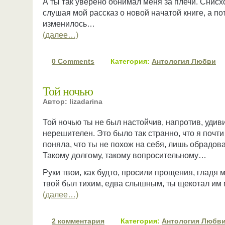
А ты так уверено обнимал меня за плечи. Снис
слушая мой рассказ о новой начатой книге, а п
изменилось…
(далее…)
0 Comments
Категория:
Антология Любви
Той ночью
Автор: lizadarina
Той ночью ты не был настойчив, напротив, удив
нерешителен. Это было так странно, что я почти
поняла, что ты не похож на себя, лишь обрадов
Такому долгому, такому вопросительному…
Руки твои, как будто, просили прощения, гладя 
твой был тихим, едва слышным, ты щекотал и
(далее…)
2 комментария
Категория:
Антология Любв