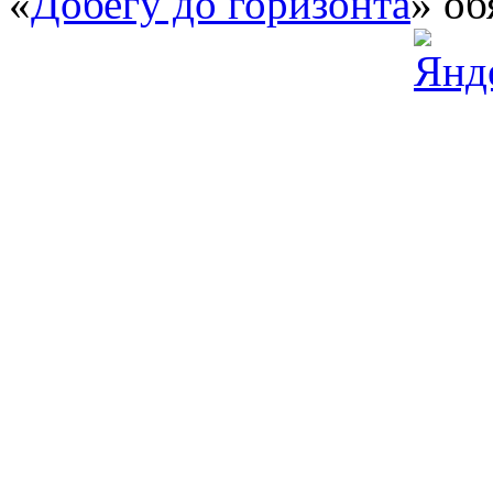
«
Добегу до горизонта
» об