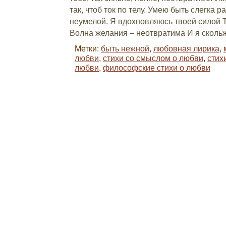
так, чтоб ток по телу. Умею быть слегка 
неумелой. Я вдохновляюсь твоей силой 
Волна желания – неотвратима И я скольжу
Метки:
быть нежной
,
любовная лирика
,
любви
,
стихи со смыслом о любви
,
стих
любви
,
философские стихи о любви