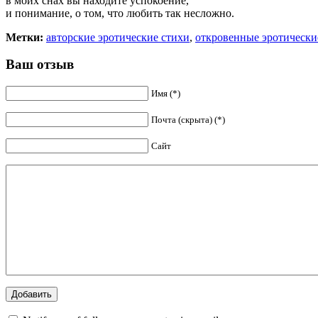
в моих снах вы находите успокоение,
и понимание, о том, что любить так несложно.
Метки:
авторские эротические стихи
,
откровенные эротически
Ваш отзыв
Имя (*)
Почта (скрыта) (*)
Сайт