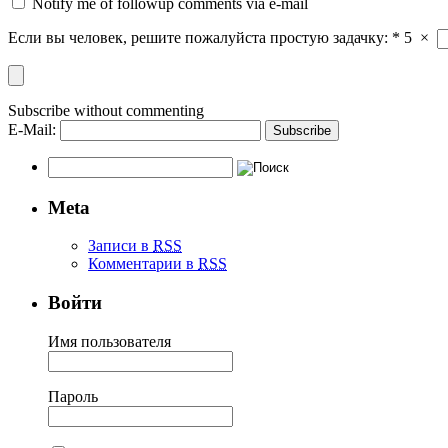
Notify me of followup comments via e-mail
Если вы человек, решите пожалуйста простую задачку:
*
5
×
Subscribe without commenting
E-Mail:
Meta
Записи в
RSS
Комментарии в
RSS
Войти
Имя пользователя
Пароль