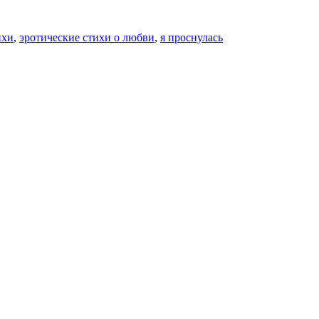
ихи
,
эротические стихи о любви
,
я проснулась