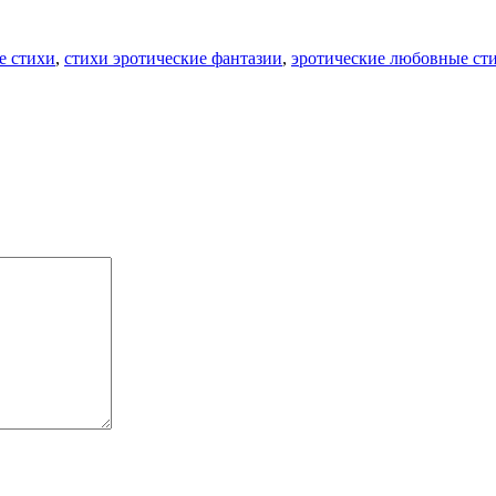
е стихи
,
стихи эротические фантазии
,
эротические любовные ст