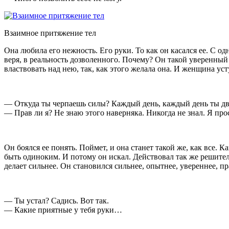
Взаимное притяжение тел
Она любила его нежность. Его руки. То как он касался ее. С о
веря, в реальность дозволенного. Почему? Он такой уверенный в
властвовать над нею, так, как этого желала она. И женщина ус
— Откуда ты черпаешь силы? Каждый день, каждый день ты дви
— Прав ли я? Не знаю этого наверняка. Никогда не знал. Я про
Он боялся ее понять
. Поймет, и она станет такой же, как все. К
быть одиноким. И потому он искал. Действовал так же решительн
делает сильнее. Он становился сильнее, опытнее, увереннее, п
— Ты устал? Садись. Вот так.
— Какие приятные у тебя руки…