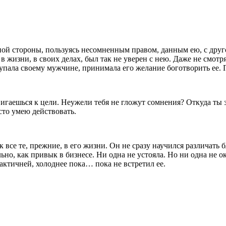
дной стороны, пользуясь несомненным правом, данным ею, с друг
 жизни, в своих делах, был так не уверен с нею. Даже не смотря
тупала своему мужчине, принимала его желание боготворить ее. П
гаешься к цели. Неужели тебя не гложут сомнения? Откуда ты з
сто умею действовать.
ак все те, прежние, в его жизни. Он не сразу научился различать б
о, как привык в бизнесе. Ни одна не устояла. Но ни одна не ока
рактичней, холоднее пока… пока не встретил ее.