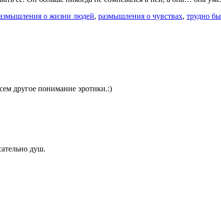
азмышления о жизни людей
,
размышления о чувствах
,
трудно б
сем другое понимание эротики.:)
асательно душ.