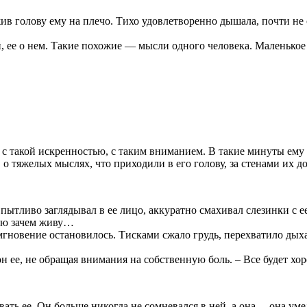
жив голову ему на плечо. Тихо удовлетворенно дышала, почти н
 ней, ее о нем. Такие похожие — мысли одного человека. Маленьк
с такой искренностью, с таким вниманием. В такие минуты ему к
о тяжелых мыслях, что приходили в его голову, за стенами их 
пытливо заглядывал в ее лицо, аккуратно смахивал слезинки с е
наю зачем живу…
мгновение остановилось. Тисками сжало грудь, перехватило дых
 ее, не обращая внимания на собственную боль. – Все будет хор
вать ее. Он больше никогда не сомневался в ней, а она… она уме