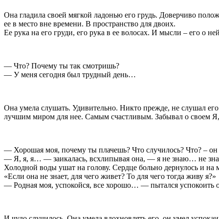
Она гладила своей мягкой ладонью его грудь. Доверчиво поло
ее в место вне времени. В пространство для двоих.
Ее рука на его груди, его рука в ее волосах. И мысли – его о
— Что? Почему ты так смотришь?
— У меня сегодня был трудный день…
Она умела слушать. Удивительно. Никто прежде, не слушал его 
лучшим миром для нее. Самым счастливым. Забывал о своем Я, 
— Хорошая моя, почему ты плачешь? Что случилось? Что? – он 
— Я, я, я… — заикалась, всхлипывая она, — я не знаю… не з
Холодной воды ушат на голову. Сердце больно дернулось и на 
«Если она не знает, для чего живет? То для чего тогда живу я?»
— Родная моя, успокойся, все хорошо… — пытался успокоить он
И чудо случилось. Она умела вдохновлять его, он умел успокаи