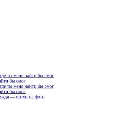
где ты меня найти бы смог
айти бы смог
где ты меня найти бы смог
айти бы смог
ождя — стихи на фото