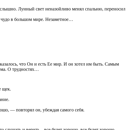
е слышно. Лунный свет неназойливо менял спальню, переносил
ое чудо в большом мире. Незаметное…
азалось, что Он и есть Ее мир. И он хотел им быть. Самым
дома. О трудностях…
е щек.
ание.
ошо, — повторял он, убеждая самого себя.
ла слушать и верить – все будет хорошо, все будет хорошо…