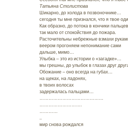
Татьяна Столистова
Шикарно, до холода в позвоночнике…
сегодня ты мне признался, что я твое од
Как образно, до потока в кончики пальц
так мало от спокойствия до пожара.
Расточительны небрежные взмахи рука
веером прогоняем непонимание сами
дальше, мимо…
Улыбка – это из истории о «загадке»…
мы грешны, до улыбок в глазах друг друга
Обожание – оно всегда на губах…
на щеках, на ладонях,
в твоих волосах
задержалась пальцами…
……………………………………
……………………….
…………
..
мир снова рождался