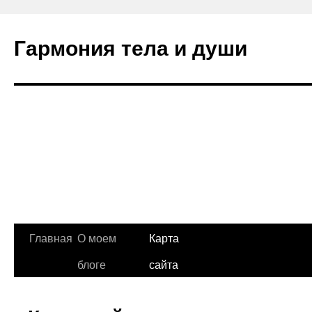
Гармония тела и души
Главная
О моем
Карта
блоге
сайта