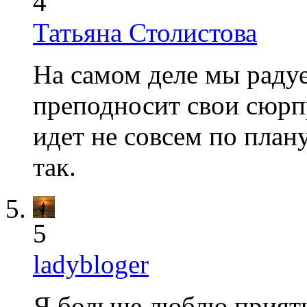
4
Татьяна Столистова
На самом деле мы радуе
преподносит свои сюрпр
идет не совсем по плану
так.
5
ladybloger
Я больше люблю приятн